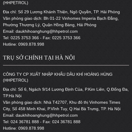
(HHPETROL)
Địa chỉ: Số 29 Lương Khánh Thiện, Ngô Quyền, TP. Hải Phòng
Văn phòng giao dịch: Bh 01-22 Vinhomes Imperia Bạch Đằng,
Phường Thượng Lý, Quận Hồng Bàng, Hải Phòng
Email: daukhihoanghung@hhpetrol.com
Tel: 0225 3753 366 - Fax: 0225 3753 366
Hotline: 0969.878.998
TRỤ SỞ CHÍNH TẠI HÀ NỘI
CÔNG TY CP XUẤT NHẬP KHẨU DẦU KHÍ HOÀNG HÙNG
(HHPETROL)
Địa chỉ: Số 6, Ngách 9/14 Lương Định Của, P.Kim Liên, Q.Đống Đa,
TP.Hà Nội
Văn phòng giao dịch: Nhà T42707, Khu đô thị Vinhomes Times
City, Số 458 Minh Khai, P.Vĩnh Tuy, Q.Hai Bà Trưng, TP. Hà Nội
Email: daukhihoanghung@hhpetrol.com
Tel: 024 36781 888 - Fax: 024 36781 888
Hotline: 0969.878.998