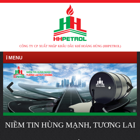
CÔNG TY CP XUẤT NHẬP KHẨU DẦU KHÍ HOÀNG HÙNG (HHPETROL)
MENU
NIỀM TIN HÙNG MẠNH, TƯƠNG LAI