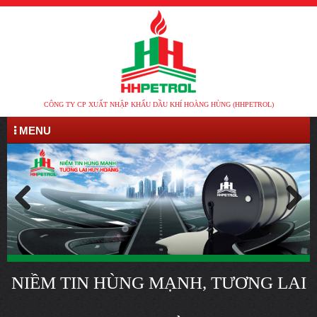
CÔNG TY CP XUẤT NHẬP KHẨU DẦU KHÍ HOÀNG HÙNG (HHPETROL)
MENU
NIỀM TIN HÙNG MẠNH, TƯƠNG LAI