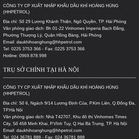
CÔNG TY CP XUẤT NHẬP KHẨU DẦU KHÍ HOÀNG HÙNG
(HHPETROL)
Địa chỉ: Số 29 Lương Khánh Thiện, Ngô Quyền, TP. Hải Phòng
Văn phòng giao dịch: Bh 01-22 Vinhomes Imperia Bạch Đằng,
Phường Thượng Lý, Quận Hồng Bàng, Hải Phòng
Email: daukhihoanghung@hhpetrol.com
Tel: 0225 3753 366 - Fax: 0225 3753 366
Hotline: 0969.878.998
TRỤ SỞ CHÍNH TẠI HÀ NỘI
CÔNG TY CP XUẤT NHẬP KHẨU DẦU KHÍ HOÀNG HÙNG
(HHPETROL)
Địa chỉ: Số 6, Ngách 9/14 Lương Định Của, P.Kim Liên, Q.Đống Đa,
TP.Hà Nội
Văn phòng giao dịch: Nhà T42707, Khu đô thị Vinhomes Times
City, Số 458 Minh Khai, P.Vĩnh Tuy, Q.Hai Bà Trưng, TP. Hà Nội
Email: daukhihoanghung@hhpetrol.com
Tel: 024 36781 888 - Fax: 024 36781 888