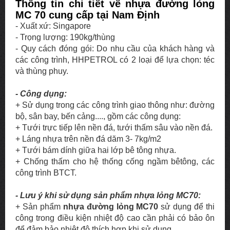
Thông tin chi tiết về nhựa đường lỏng
MC 70 cung cấp tại Nam Định
- Xuất xứ: Singapore
- Trọng lượng: 190kg/thùng
- Quy cách đóng gói: Do nhu cầu của khách hàng và
các công trình, HHPETROL có 2 loại để lựa chọn: téc
và thùng phuy.
- Công dụng:
+ Sử dụng trong các công trình giao thông như: đường
bộ, sân bay, bến cảng...., gồm các công dụng:
+ Tưới trực tiếp lên nền đá, tưới thấm sâu vào nền đá.
+ Láng nhựa trên nền đá dăm 3- 7kg/m2
+ Tưới bám dính giữa hai lớp bê tông nhựa.
+ Chống thấm cho hệ thống cống ngầm bêtông, các
công trình BTCT.
- Lưu ý khi sử dụng sản phẩm nhựa lỏng MC70:
+ Sản phẩm
nhựa đường lỏng MC70
sử dụng để thi
công trong điều kiện nhiệt độ cao cần phải có bảo ôn
để đảm bảo nhiệt độ thích hợp khi sử dụng.